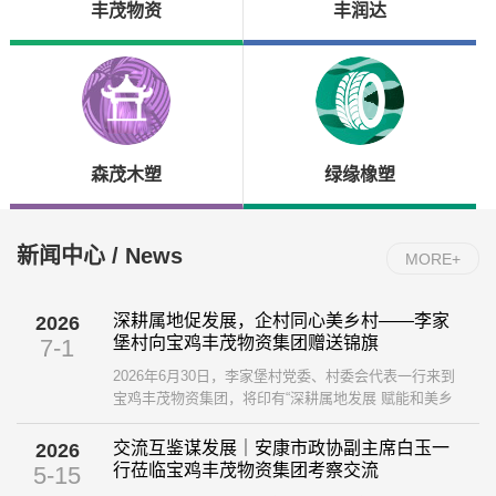
丰茂物资
丰润达
森茂木塑
绿缘橡塑
新闻中心 / News
MORE+
深耕属地促发展，企村同心美乡村——李家
2026
堡村向宝鸡丰茂物资集团赠送锦旗
7-1
2026年6月30日，李家堡村党委、村委会代表一行来到
宝鸡丰茂物资集团，将印有“深耕属地发展 赋能和美乡
村”的鲜红锦旗送到集团，以此感谢企业长久以来扎根地
方、助力乡村建设的暖心举措。 ...
交流互鉴谋发展｜安康市政协副主席白玉一
2026
行莅临宝鸡丰茂物资集团考察交流
5-15