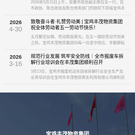
2026年5月15日上午，安康市政协副主席白玉一行，在
市政协、陈仓政协及陈仓商务部门的陪同下莅临宝鸡丰
茂物资集团，开展再生资源产业发展学习考察交流活
动。集团副董事长王涛、总经理贾伟携集团领导班子成
致敬奋斗者·礼赞劳动美 | 宝鸡丰茂物资集团
2026
员及部门负责人全程陪同参访。 ...
祝全体劳动者五一劳动节快乐！
4-30
五月繁花似锦，劳动筑就荣光。在五一国际劳动节到来
之际，宝鸡丰茂物资集团向每一位坚守岗位、辛勤耕耘
的劳动者，致以最诚挚的节日问候与最崇高的敬意！ ...
规范行业发展 筑牢安全防线｜全市报废车拆
2026
解行业培训会在丰茂集团顺利召开
3-16
3月13日，宝鸡市报废机动车回收拆解行业安全生产及
业务培训会在宝鸡市丰茂物资再生利用有限公司顺利召
开。本次会议由市商务局组织，聚焦行业安全监管、规
范经营与实操提升，全市相关县区商务主管部门、7家
资质企业负责人及安全、业务骨干参会，市消防救援支
队、市车管所、市级安全生产专家莅临指导。 ...
宝鸡丰茂物资集团